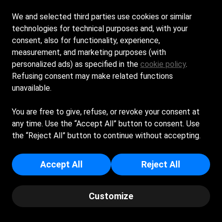
Facebook
Instagram
We and selected third parties use cookies or similar
technologies for technical purposes and, with your
consent, also for functionality, experience,
Orari di apertura:
measurement, and marketing purposes (with
Dal lunedì alla domenica dalle 8:00 alle 20:00
personalized ads) as specified in the
cookie policy
.
Refusing consent may make related functions
Contatti:
unavailable.
+39 389 2350173
info@bambulerepublic.it
You are free to give, refuse, or revoke your consent at
Largo Esperia, 75025 Policoro (MT)
any time. Use the “Accept All” button to consent. Use
© Copyright Bambulè Republic 2023 by Spiagge.it -
Privacy Policy
-
the “Reject All” button to continue without accepting.
Cookie policy
Accept All
Reject All
EDAM S.A.S. DI PIER MARIA TARSIA & C. - Sede Legale: VIA
PIRRO - 75025 - POLICORO (MT) - Iscritta al registro delle
imprese di Matera - p.i/c.f: 01030070773 - Numero REA: MT -
Customize
67200