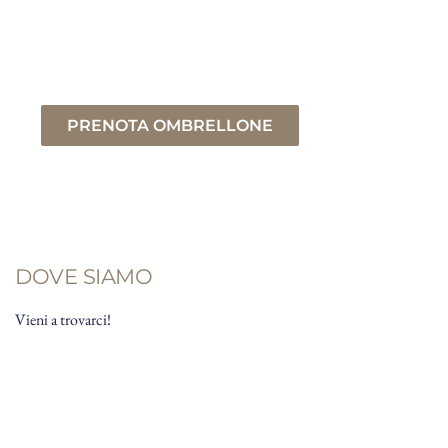
gusta deliziosi piatti preparati con maestria e 
materie prime freschissime dai nostri chef.
PRENOTA OMBRELLONE
DOVE SIAMO
Vieni a trovarci!