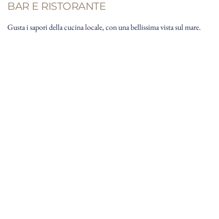
BAR E RISTORANTE
Gusta i sapori della cucina locale, con una bellissima vista sul mare.
Rilassati nel nostro ristorante vista mare e 