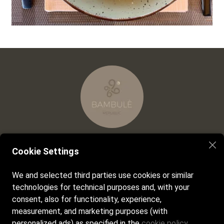
Cookie Settings
Facebook
Instagram
We and selected third parties use cookies or similar
technologies for technical purposes and, with your
consent, also for functionality, experience,
Orari di apertura:
measurement, and marketing purposes (with
Dal lunedì alla domenica dalle 8:00 alle 20:00
personalized ads) as specified in the
cookie policy
.